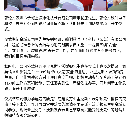
建设方深圳市金城空调净化技术有限公司董事长唐先生、建设方秋时电子
科技（东莞）公司外籍经理亚里克斯・沃斯顿先生到场参加项目开工仪
式。
仪式期间金城公司唐先生特别强调，感谢秋时电子科技（东莞）有限公司
对工程前期准备上的支持与协助同时要求员工施工一定要围绕"安全生
产、文明施工、质量管理"去开展工作，并在我们各参建方不懈努力下，
我们的目标定能实现。
秋时电子公司外籍经理亚里克斯・沃斯顿先生也在仪式上也多次提及一组
英语词汇那就是 "secure"翻译中文是'安全'的意思，亚里克斯・沃斯顿先
生表示自己作为建设方对于项目高度重视、积极主动参与配合施工制定强
有力的工作方案和措施，责任落实到位，严格依法办事，同时创新工作思
路，提升工作质效。
仪式结束时作为承建方的唐先生与建设方亚里克斯・沃斯顿先生愉快的交
流了接下来的工作开展事宜并盛情的邀请亚里克斯・沃斯顿先生到金城公
司参观，现场亚里克斯・沃斯顿表示自己非常高兴能受到唐先生的邀请并
很期待参观金城公司。